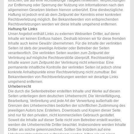
forschen, die auf eine rechtswidrige Tätigkeit hinweisen. Verpflichtungen
zur Entfernung oder Sperrung der Nutzung von Informationen nach den
allgemeinen Gesetzen bleiben hiervon unberührt. Eine diesbezügliche
Haftung ist jedoch erst ab dem Zeitpunkt der Kenntnis einer konkreten
Rechtsverletzung möglich. Bei Bekanntwerden von entsprechenden
Rechtsverletzungen werden wir diese Inhalte umgehend entfernen.
Haftung für Links
Unser Angebot enthält Links zu externen Webseiten Dritter, auf deren
Inhalte wir keinen Einfluss haben. Deshalb können wir für diese fremden
Inhalte auch keine Gewähr übernehmen. Für die Inhalte der verlinkten
Seiten ist stets der jeweilige Anbieter oder Betreiber der Seiten
verantwortlich. Die verlinkten Seiten wurden zum Zeitpunkt der
Verlinkung auf mögliche Rechtsverstöße überprüft. Rechtswidrige
Inhalte waren zum Zeitpunkt der Verlinkung nicht erkennbar. Eine
permanente inhaltliche Kontrolle der verlinkten Seiten ist jedoch ohne
konkrete Anhaltspunkte einer Rechtsverletzung nicht zumutbar. Bei
Bekanntwerden von Rechtsverletzungen werden wir derartige Links
umgehend entfernen.
Urheberrecht
Die durch die Seitenbetreiber erstellten Inhalte und Werke auf diesen
Seiten unterliegen dem deutschen Urheberrecht. Die Vervielfältigung,
Bearbeitung, Verbreitung und jede Art der Verwertung außerhalb der
Grenzen des Urheberrechtes bedürfen der schriftlichen Zustimmung des
jeweiligen Autors bzw. Erstellers. Downloads und Kopien dieser Seite
sind nur für den privaten, nicht kommerziellen Gebrauch gestattet.
Soweit die Inhalte auf dieser Seite nicht vom Betreiber erstellt wurden,
werden die Urheberrechte Dritter beachtet. Insbesondere werden Inhalte
Dritter als solche gekennzeichnet. Sollten Sie trotzdem auf eine