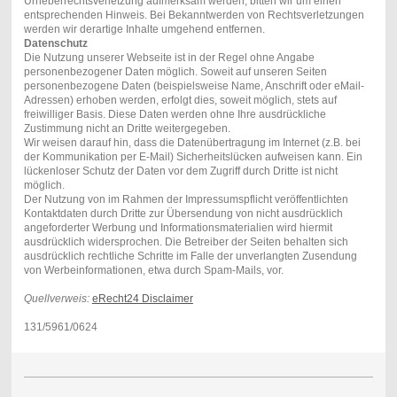
Urheberrechtsverletzung aufmerksam werden, bitten wir um einen
entsprechenden Hinweis. Bei Bekanntwerden von Rechtsverletzungen
werden wir derartige Inhalte umgehend entfernen.
Datenschutz
Die Nutzung unserer Webseite ist in der Regel ohne Angabe
personenbezogener Daten möglich. Soweit auf unseren Seiten
personenbezogene Daten (beispielsweise Name, Anschrift oder eMail-
Adressen) erhoben werden, erfolgt dies, soweit möglich, stets auf
freiwilliger Basis. Diese Daten werden ohne Ihre ausdrückliche
Zustimmung nicht an Dritte weitergegeben.
Wir weisen darauf hin, dass die Datenübertragung im Internet (z.B. bei
der Kommunikation per E-Mail) Sicherheitslücken aufweisen kann. Ein
lückenloser Schutz der Daten vor dem Zugriff durch Dritte ist nicht
möglich.
Der Nutzung von im Rahmen der Impressumspflicht veröffentlichten
Kontaktdaten durch Dritte zur Übersendung von nicht ausdrücklich
angeforderter Werbung und Informationsmaterialien wird hiermit
ausdrücklich widersprochen. Die Betreiber der Seiten behalten sich
ausdrücklich rechtliche Schritte im Falle der unverlangten Zusendung
von Werbeinformationen, etwa durch Spam-Mails, vor.
Quellverweis:
eRecht24 Disclaimer
131/5961/0624